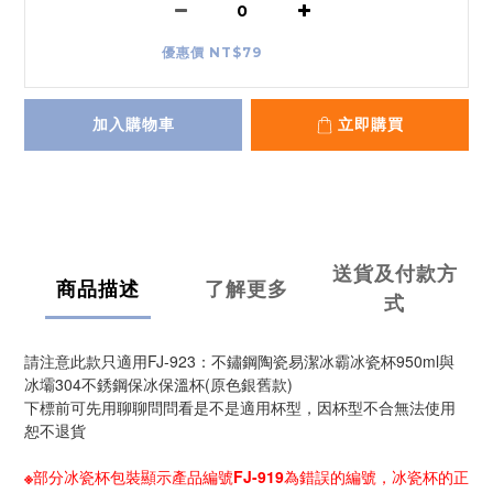
優惠價 NT$79
加入購物車
立即購買
送貨及付款方
商品描述
了解更多
式
請注意此款只適用FJ-923：不鏽鋼陶瓷易潔冰霸冰瓷杯950ml與
冰壩304不銹鋼保冰保溫杯(原色銀舊款)
下標前可先用聊聊問問看是不是適用杯型，因杯型不合無法使用
恕不退貨
※部分冰瓷杯包裝顯示產品編號FJ-919為錯誤的編號，冰瓷杯的正