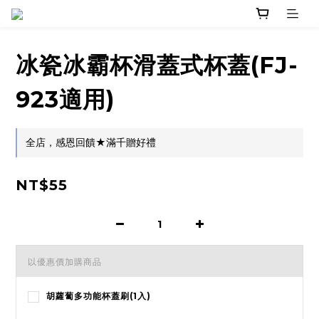
冰瓷冰霸杯滑蓋式杯蓋(FJ-
923適用)
全店，感恩回饋★滿千贈好禮
NT$55
以優惠價加購商品
胡蘿蔔多功能杯蓋刷(1入)