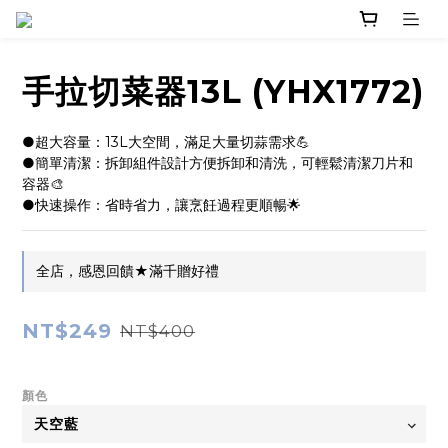
手拉切菜器13L (YHX1772)
●超大容量：13L大空間，滿足大量切蒜需求💪
●簡單清潔：拆卸組件設計方便拆卸和清洗，可輕鬆清潔刀片和
容器🎨
●快速操作：省時省力，讓烹飪過程更順暢🌟
全店，感恩回饋★滿千贈好禮
NT$249
NT$400
顏色