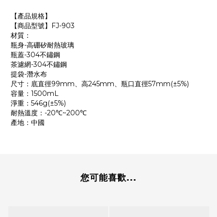
【產品規格】
【商品型號】FJ-903
材質：
瓶身-高硼矽耐熱玻璃
瓶蓋-304不鏽鋼
茶濾網-304不鏽鋼
提袋-潛水布
尺寸：底直徑99mm、高245mm、瓶口直徑57mm(±5%)
容量：1500mL
淨重：546g(±5%)
耐熱溫度：-20℃~200℃
產地：中國
您可能喜歡...